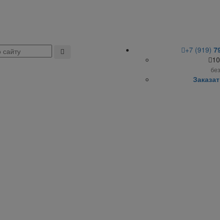
+7 (919)
7
10
бе
Заказат