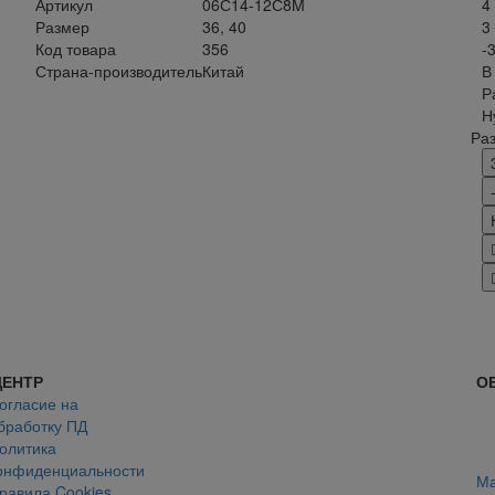
Артикул
06С14-12С8M
4
Размер
36, 40
3
Код товара
356
-
Страна-производитель
Китай
В
Р
Н
Ра
ЦЕНТР
О
огласие на
бработку ПД
олитика
онфиденциальности
Ма
равила Cookies