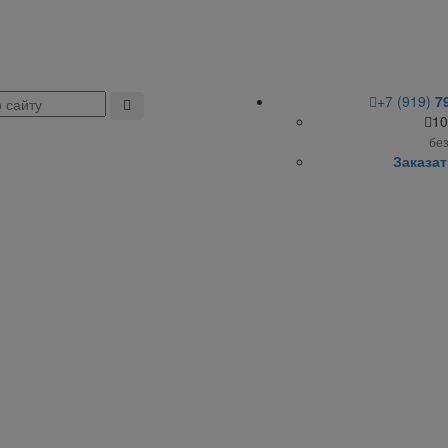
+7 (919)
7
10
бе
Заказат