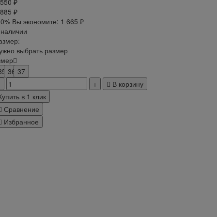
 550 ₽
 885 ₽
30%
Вы экономите:
1 665 ₽
 наличии
азмер:
ужно выбрать размер
змер
35
36
37
В корзину
Купить в 1 клик
Сравнение
Избранное