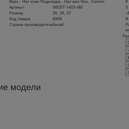
Верх - Нат кожа Подкладка - Нат мех Низ - Синтет
5
Артикул
08C57-1403-4M
3
Размер
35, 36, 37
-
Код товара
6958
В
Страна-производитель
Китай
Р
Н
Ра
ие модели