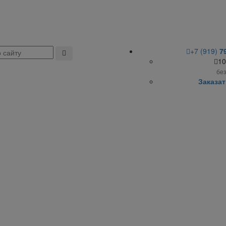
+7 (919)
7
10
бе
Заказат