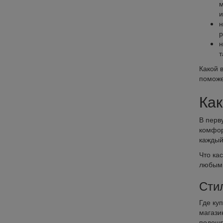
м
и
н
р
н
т
Какой 
поможе
Как
В перв
комфор
каждый
Что ка
любым 
Стил
Где ку
магази
подошв