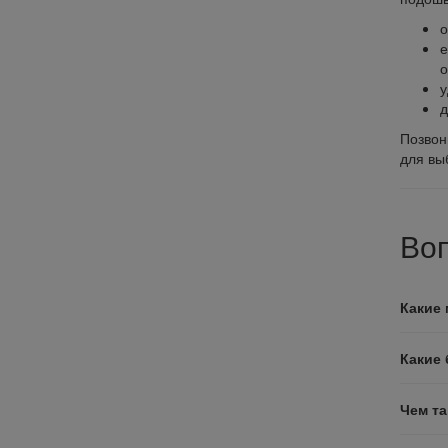
о
е
о
у
д
Позвон
для вы
Воп
Какие 
Какие 
Чем та