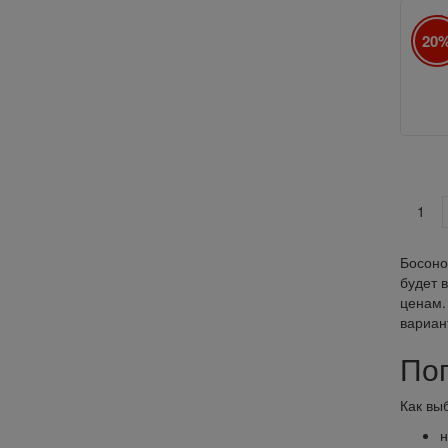
Б
20
10
1
Босоно
будет 
ценам.
вариан
По
Как вы
н