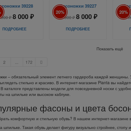
осоножки 39228
Босоножки 39227
Бос
%
20%
20%
8 000 ₽
8 000 ₽
 000 ₽
10 000 ₽
10 0
ПОДРОБНЕЕ
ПОДРОБНЕЕ
Показать ещё
2
...
172
жки – обязательный элемент летнего гардероба каждой женщины. 
выглядеть стильно и красиво. В интернет-магазине Pianta вы найд
 В каталоге представлены модели для повседневной носки с удобно
ты на шпильке или высоком каблуке.
пулярные фасоны и цвета босо
брать комфортную и стильную обувь? В нашем интернет-магазине 
а шпильке. Такая обувь делает фигуру визуально стройнее, стопу 