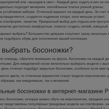
ероприятий или «выходов в свет». Каждый день ходить в них не о
деально подходят вечерние, коктейльные платья разной длины;
а устойчивом каблуке. Отличный вариант на каждый день. За счет 
аспределяется, создается надежная опора, ноги меньше устают;
а платформе, танкетке. Прекрасный выбор для отдыха или прогул
анкетке достаточно комфортные, помогут создать легкий, изящный
вариант выбрать? Большинство девушек покупают сразу несколько 
м подобрать обувь для пополнения вашей коллекции.
 выбрать босоножки?
ую очередь, обратите внимание на фасон. Босоножки на каждый д
тными. Для ежедневной носки желательно выбирать модели с высото
 день отлично подойдут закрытые босоножки, особенно если вам пр
сается цвета, то отличным вариантом станут модели классических 
образам, как ежедневным, так и вечерним.
ьные босоножки в интернет-магазине P
пить босоножки, которые можно обуть на мероприятие, праздник ил
не представлены популярные трендовые модели на платформе, на т
е. Почему стоит купить босоножки в интернет-магазине Pianta? У н