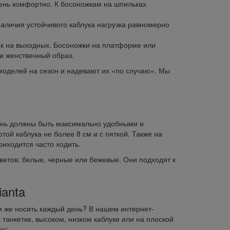
чень комфортно. К босоножкам на шпильках
наличия устойчивого каблука нагрузка равномерно
ок на выходных. Босоножки на платформе или
 и женственный образ.
моделей на сезон и надевают их «по случаю». Мы
ень должны быть максимально удобными и
й каблука не более 8 см и с пяткой. Также на
иходится часто ходить.
цветов: белые, черные или бежевые. Они подходят к
ianta
и же носить каждый день? В нашем интернет-
анкетке, высоком, низком каблуке или на плоской
ас: