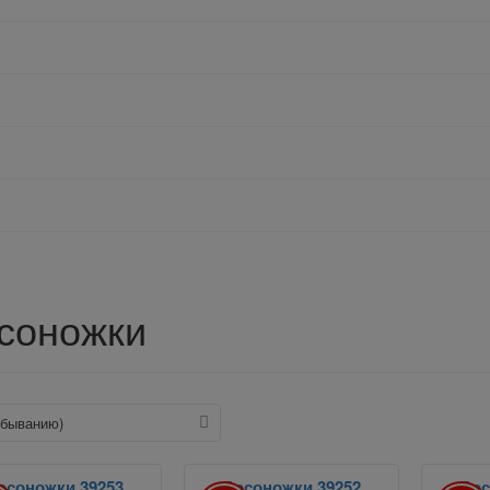
соножки
 убыванию)
осоножки 39253
Босоножки 39252
Бос