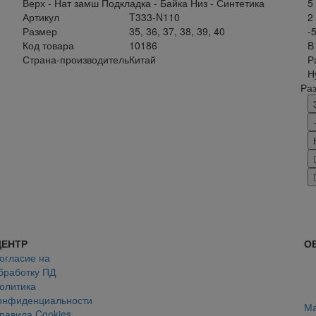
Верх - Нат замш Подкладка - Байка Низ - Синтетика
5
Артикул
T333-N110
2
Размер
35, 36, 37, 38, 39, 40
-
Код товара
10186
В
Страна-производитель
Китай
Р
Н
Ра
ЦЕНТР
О
огласие на
бработку ПД
олитика
онфиденциальности
Ма
равила Cookies