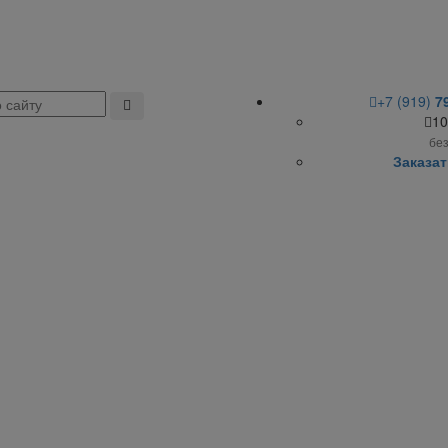
+7 (919)
7
10
бе
Заказат