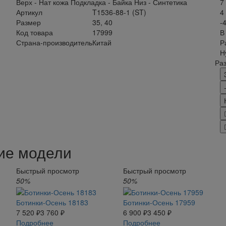
Верх - Нат кожа Подкладка - Байка Низ - Синтетика
7
Артикул
T1536-88-1 (ST)
4
Размер
35, 40
-
Код товара
17999
В
Страна-производитель
Китай
Р
Н
Ра
ие модели
Быстрый просмотр
Быстрый просмотр
50%
50%
Ботинки-Осень 18183
Ботинки-Осень 17959
7 520 ₽
3 760 ₽
6 900 ₽
3 450 ₽
Подробнее
Подробнее