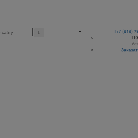
+7 (919)
7
10
бе
Заказат