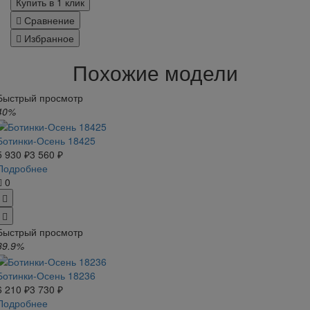
Купить в 1 клик
Сравнение
Избранное
Похожие модели
Быстрый просмотр
40%
Ботинки-Осень 18425
5 930 ₽
3 560 ₽
Подробнее
0
Быстрый просмотр
39.9%
Ботинки-Осень 18236
6 210 ₽
3 730 ₽
Подробнее