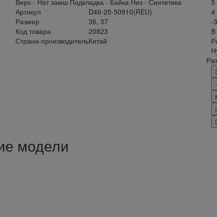
Верх - Нат замш Подкладка - Байка Низ - Синтетика
5
Артикул
D49-25-50910(REU)
4
Размер
36, 37
-
Код товара
20823
В
Страна-производитель
Китай
Р
Н
Ра
ие модели