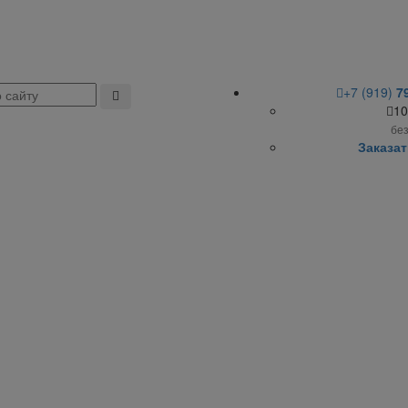
+7 (919)
7
10
бе
Заказат