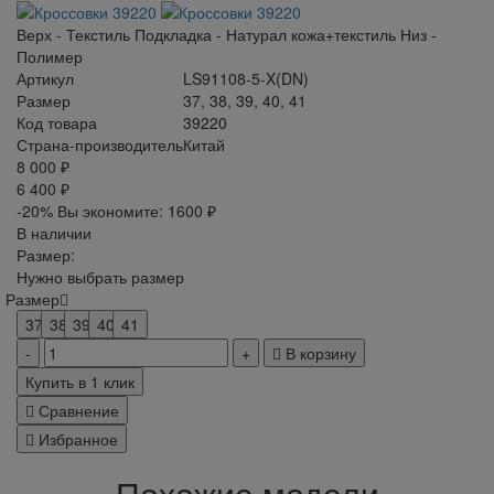
Верх - Текстиль Подкладка - Натурал кожа+текстиль Низ -
Полимер
Артикул
LS91108-5-X(DN)
Размер
37, 38, 39, 40, 41
Код товара
39220
Страна-производитель
Китай
8 000 ₽
6 400 ₽
-20%
Вы экономите:
1600 ₽
В наличии
Размер:
Нужно выбрать размер
Размер
37
38
39
40
41
В корзину
Купить в 1 клик
Сравнение
Избранное
Похожие модели