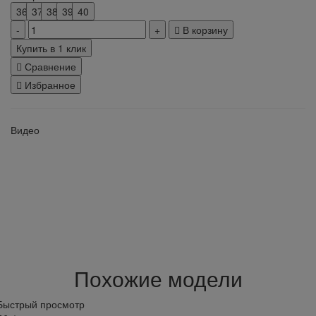
36
37
38
39
40
В корзину
Купить в 1 клик
Сравнение
Избранное
Видео
Похожие модели
Быстрый просмотр