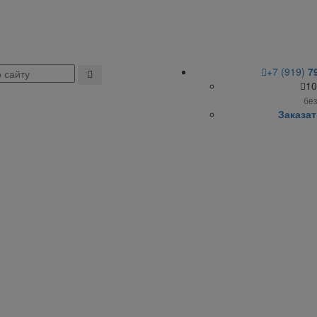
+7 (919)
7
10
бе
Заказат