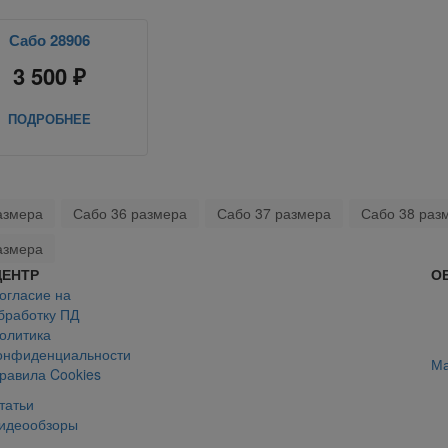
Сабо 28906
3 500 ₽
ПОДРОБНЕЕ
азмера
Сабо 36 размера
Сабо 37 размера
Сабо 38 раз
азмера
ЦЕНТР
О
огласие на
бработку ПД
олитика
онфиденциальности
Ма
равила Cookies
татьи
идеообзоры