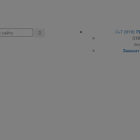
+7 (919)
7
10
бе
Заказат