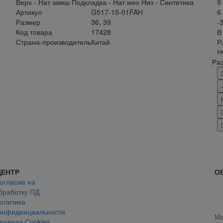
Верх - Нат замш Подкладка - Нат мех Низ - Синтетика
9
Артикул
G517-15-01FAH
6
Размер
36, 39
-
Код товара
17428
В
Страна-производитель
Китай
Р
Н
Ра
ЦЕНТР
О
огласие на
бработку ПД
олитика
онфиденциальности
Ма
равила Cookies