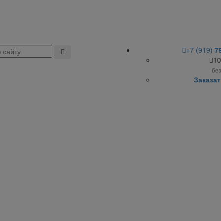
+7 (919)
7
10
бе
Заказат