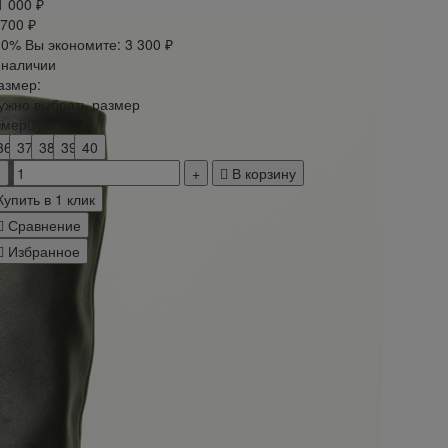
1 000 ₽
 700 ₽
30%
Вы экономите:
3 300 ₽
 наличии
азмер:
ужно выбрать размер
змер
36
37
38
39
40
В корзину
Купить в 1 клик
Сравнение
Избранное