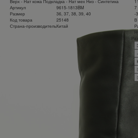
Верх - Нат кожа Подкладка - Нат мех Низ - Синтетика
1
Артикул
9615-1813BM
7
Размер
36, 37, 38, 39, 40
-
Код товара
25148
В
Страна-производитель
Китай
Р
Н
Ра