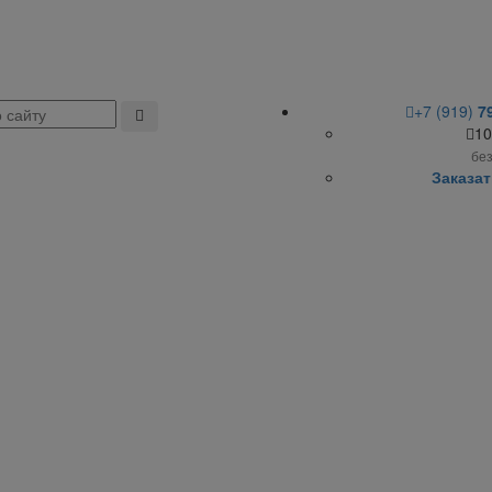
+7 (919)
7
10
бе
Заказат