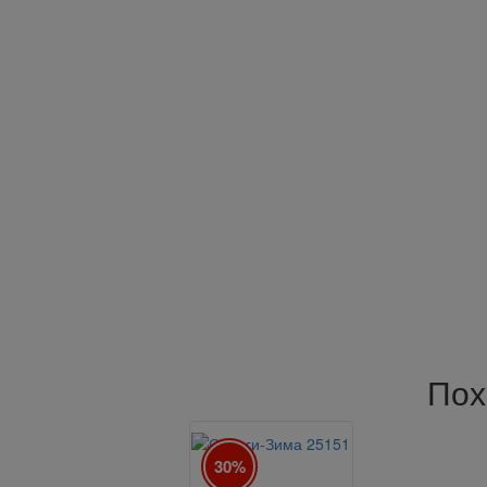
Пох
30%