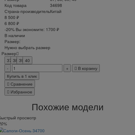
Код товара
34698
Страна-производитель
Китай
8 500 ₽
6 800 ₽
-20%
Вы экономите:
1700 ₽
В наличии
Размер:
Нужно выбрать размер
Размер
37
38
39
40
В корзину
Купить в 1 клик
Сравнение
Избранное
Похожие модели
Быстрый просмотр
20%