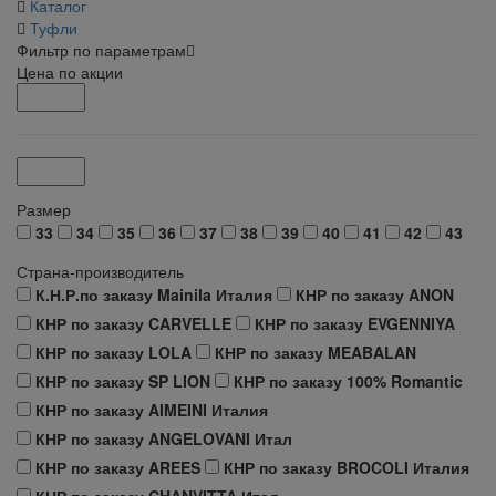
Каталог
Туфли
Фильтр по параметрам
Цена по акции
Размер
33
34
35
36
37
38
39
40
41
42
43
Страна-производитель
К.Н.Р.по заказу Mainila Италия
КНР по заказу ANON
КНР по заказу CARVELLE
КНР по заказу EVGENNIYA
КНР по заказу LOLA
КНР по заказу MEABALAN
КНР по заказу SP LION
КНР по заказу 100% Romantic
КНР по заказу AIMEINI Италия
КНР по заказу ANGELOVANI Итал
КНР по заказу AREES
КНР по заказу BROCOLI Италия
КНР по заказу CHANVITTA Итал