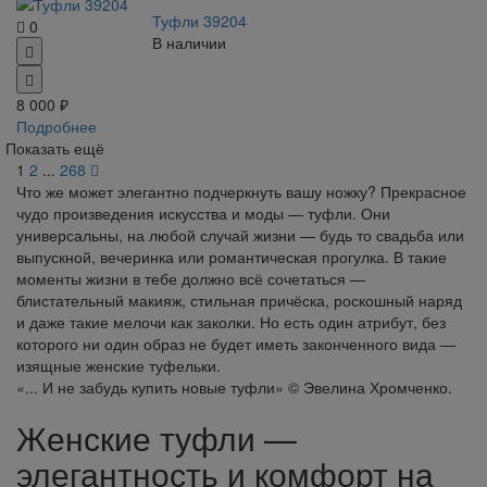
Туфли 39204
0
В наличии
8 000 ₽
Подробнее
Показать ещё
1
2
...
268
Что же может элегантно подчеркнуть вашу ножку? Прекрасное
чудо произведения искусства и моды — туфли. Они
универсальны, на любой случай жизни — будь то свадьба или
выпускной, вечеринка или романтическая прогулка. В такие
моменты жизни в тебе должно всё сочетаться —
блистательный макияж, стильная причёска, роскошный наряд
и даже такие мелочи как заколки. Но есть один атрибут, без
которого ни один образ не будет иметь законченного вида —
изящные женские туфельки.
«... И не забудь купить новые туфли» © Эвелина Хромченко.
Женские туфли —
элегантность и комфорт на